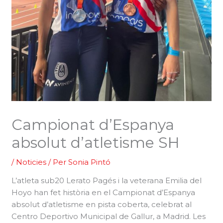
Campionat d’Espanya
absolut d’atletisme SH
/
Noticies
/ Per
Sonia Pintó
L’atleta sub20 Lerato Pagés i la veterana Emilia del
Hoyo han fet història en el Campionat d’Espanya
absolut d’atletisme en pista coberta, celebrat al
Centro Deportivo Municipal de Gallur, a Madrid. Les