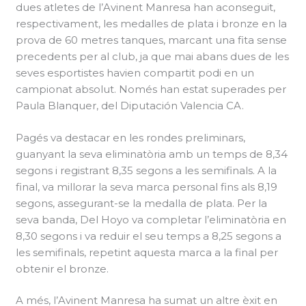
dues atletes de l’Avinent Manresa han aconseguit,
respectivament, les medalles de plata i bronze en la
prova de 60 metres tanques, marcant una fita sense
precedents per al club, ja que mai abans dues de les
seves esportistes havien compartit podi en un
campionat absolut. Només han estat superades per
Paula Blanquer, del Diputación Valencia CA.
Pagés va destacar en les rondes preliminars,
guanyant la seva eliminatòria amb un temps de 8,34
segons i registrant 8,35 segons a les semifinals. A la
final, va millorar la seva marca personal fins als 8,19
segons, assegurant-se la medalla de plata. Per la
seva banda, Del Hoyo va completar l’eliminatòria en
8,30 segons i va reduir el seu temps a 8,25 segons a
les semifinals, repetint aquesta marca a la final per
obtenir el bronze.
A més, l’Avinent Manresa ha sumat un altre èxit en