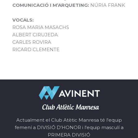
COMUNICACIÓ I M’ARQUETING:
NÚRIA FRANK
VOCALS:
ROSA MARIA MASACHS
ALBERT CIRUJEDA
CARLES ROVIRA
RICARD CLEMENTE
Actualment el Club Atètic Manresa té l'equip
femení a DIVISIÓ D'HONOR i l'equip masculí a
PRIMERA DIVISIÓ