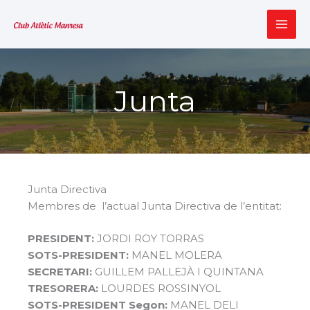
Vés
al
MAI
contingut
ME
Junta
Junta Directiva
Membres de l’actual Junta Directiva de l’entitat:
PRESIDENT:
JORDI ROY TORRAS
SOTS-PRESIDENT:
MANEL MOLERA
SECRETARI:
GUILLEM PALLEJÀ I QUINTANA
TRESORERA:
LOURDES ROSSINYOL
SOTS-PRESIDENT Segon:
MANEL DELI