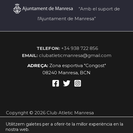
“Amb el suport de
l'Ajuntament de Manresa”
TELEFON:
+34 938 722 856
EMAIL:
clubatleticmanresa@gmail.com
ADREÇA:
Zona esportiva "Congost"
08240 Manresa, BCN
Copyright © 2026 Club Atletic Manresa
Política privacidad
Utilitzem galetes per a oferir-te la millor experiència en la
nostra web.
Política de cookies