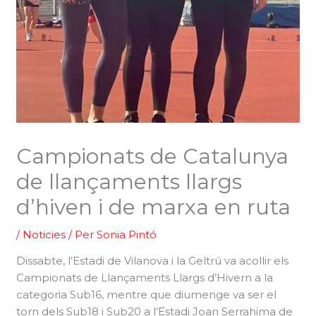
Campionats de Catalunya
de llançaments llargs
d’hiven i de marxa en ruta
/
Noticies
/ Per
Sonia Pintó
Dissabte, l’Estadi de Vilanova i la Geltrú va acollir els
Campionats de Llançaments Llargs d’Hivern a la
categoria Sub16, mentre que diumenge va ser el
torn dels Sub18 i Sub20 a l’Estadi Joan Serrahima de