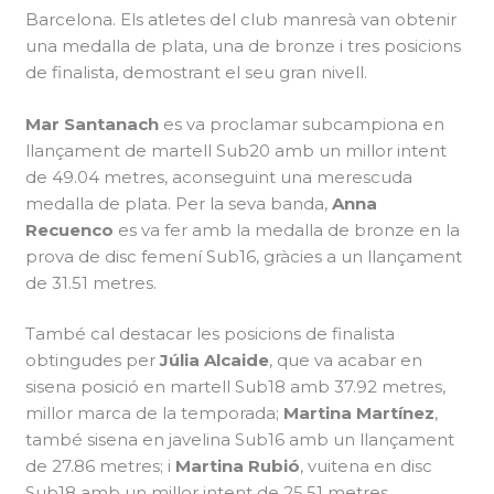
Barcelona. Els atletes del club manresà van obtenir
una medalla de plata, una de bronze i tres posicions
de finalista, demostrant el seu gran nivell.
Mar Santanach
es va proclamar subcampiona en
llançament de martell Sub20 amb un millor intent
de 49.04 metres, aconseguint una merescuda
medalla de plata. Per la seva banda,
Anna
Recuenco
es va fer amb la medalla de bronze en la
prova de disc femení Sub16, gràcies a un llançament
de 31.51 metres.
També cal destacar les posicions de finalista
obtingudes per
Júlia Alcaide
, que va acabar en
sisena posició en martell Sub18 amb 37.92 metres,
millor marca de la temporada;
Martina Martínez
,
també sisena en javelina Sub16 amb un llançament
de 27.86 metres; i
Martina Rubió
, vuitena en disc
Sub18 amb un millor intent de 25.51 metres.