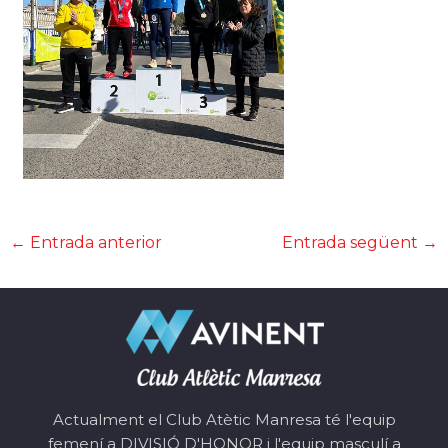
←
Entrada anterior
Entrada següent
→
Actualment el Club Atètic Manresa té l'equip
femení a DIVISIÓ D'HONOR i l'equip masculí a