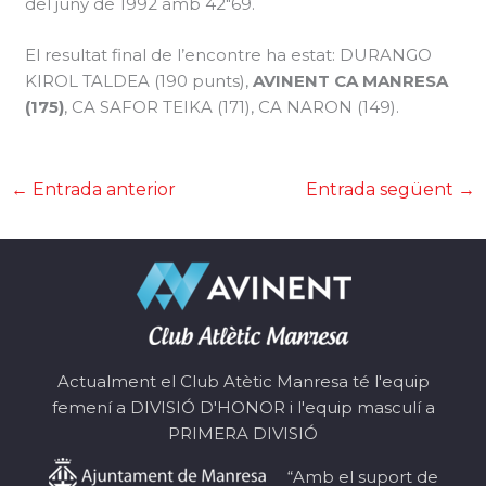
del juny de 1992 amb 42″69.
El resultat final de l’encontre ha estat: DURANGO
KIROL TALDEA (190 punts),
AVINENT CA MANRESA
(175)
, CA SAFOR TEIKA (171), CA NARON (149).
←
Entrada anterior
Entrada següent
→
Actualment el Club Atètic Manresa té l'equip
femení a DIVISIÓ D'HONOR i l'equip masculí a
PRIMERA DIVISIÓ
“Amb el suport de