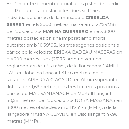
En l’encontre femení celebrat a les pistes del Jardin
del Rio Turia, cal destacar les dues victòries
individuals a càrrec de la marxadora
GRISELDA
SERRET
en els 5000 metres marxa amb 22’59″38 i
de l’obstaculista
MARINA GUERRERO
en els 3000
metres obstacles on s’ha imposat amb molta
autoritat amb 10’39″93., les tres segones posicions a
càrrec de la velocista ERICKA BADEAU MASERAS en
els 200 metres llisos (23″75 amb un vent no
reglamentari de +3,5 m/sg), de la llançadora CAMILE
JAU en Jabalina llançant 41,46 metres i de la
saltadora ARIADNA GIACARDI en Altura superant el
llistó sobre 1,69 metres; i les tres terceres posicions a
càrrec de MAR SANTANACH en Martell llançant
50,58 metres, de l’obstaculista NORA MASSANAS en
3000 metres obstacles amb 11’25″75 (MMP), i de la
llançadora MARINA CLAVIJO en Disc llançant 47,96
metres (MMP). .