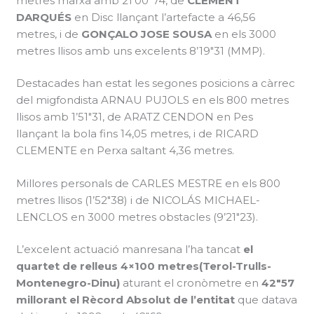
metres marxa amb 21’00″74, de
CLEMENT
DARQUÉS
en Disc llançant l’artefacte a 46,56
metres, i de
GONÇALO JOSE SOUSA
en els 3000
metres llisos amb uns excelents 8’19″31 (MMP).
Destacades han estat les segones posicions a càrrec
del migfondista ARNAU PUJOLS en els 800 metres
llisos amb 1’51″31, de ARATZ CENDON en Pes
llançant la bola fins 14,05 metres, i de RICARD
CLEMENTE en Perxa saltant 4,36 metres.
Millores personals de CARLES MESTRE en els 800
metres llisos (1’52″38) i de NICOLÁS MICHAEL-
LENCLOS en 3000 metres obstacles (9’21″23).
L’excelent actuació manresana l’ha tancat
el
quartet de relleus 4×100 metres
(Terol-Trulls-
Montenegro-Dinu)
aturant el cronòmetre en
42″57
millorant el Rècord Absolut de l’entitat
que datava