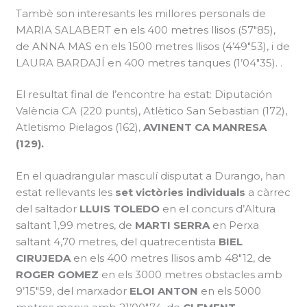
Tambè son interesants les millores personals de
MARIA SALABERT en els 400 metres llisos (57″85),
de ANNA MAS en els 1500 metres llisos (4’49″53), i de
LAURA BARDAJÍ en 400 metres tanques (1’04″35). .
El resultat final de l’encontre ha estat: Diputación
València CA (220 punts), Atlètico San Sebastian (172),
Atletismo Pielagos (162),
AVINENT CA MANRESA
(129).
En el quadrangular masculí disputat a Durango, han
estat rellevants les
set victòries individuals
a càrrec
del saltador
LLUIS TOLEDO
en el concurs d’Altura
saltant 1,99 metres, de
MARTI SERRA
en Perxa
saltant 4,70 metres, del quatrecentista
BIEL
CIRUJEDA
en els 400 metres llisos amb 48″12, de
ROGER GOMEZ
en els 3000 metres obstacles amb
9’15″59, del marxador
ELOI ANTON
en els 5000