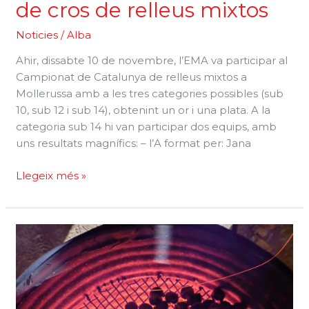
de cros de relleus mixtos
Noticies
/
Alba
Ahir, dissabte 10 de novembre, l’EMA va participar al
Campionat de Catalunya de relleus mixtos a
Mollerussa amb a les tres categories possibles (sub
10, sub 12 i sub 14), obtenint un or i una plata. A la
categoria sub 14 hi van participar dos equips, amb
uns resultats magnífics: – l’A format per: Jana
Campionat
Llegeix més »
de
Catalunya
de
cros
de
relleus
mixtos