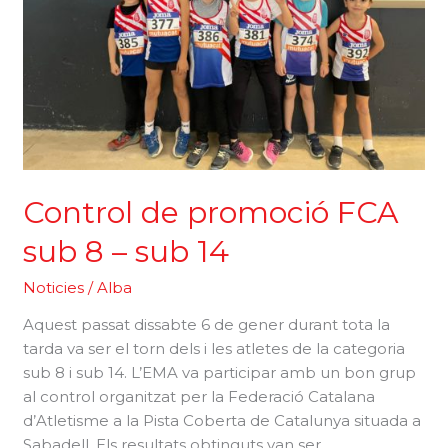
Control de promoció FCA
sub 8 – sub 14
Noticies
/
Alba
Aquest passat dissabte 6 de gener durant tota la
tarda va ser el torn dels i les atletes de la categoria
sub 8 i sub 14. L’EMA va participar amb un bon grup
al control organitzat per la Federació Catalana
d’Atletisme a la Pista Coberta de Catalunya situada a
Sabadell. Els resultats obtinguts van ser