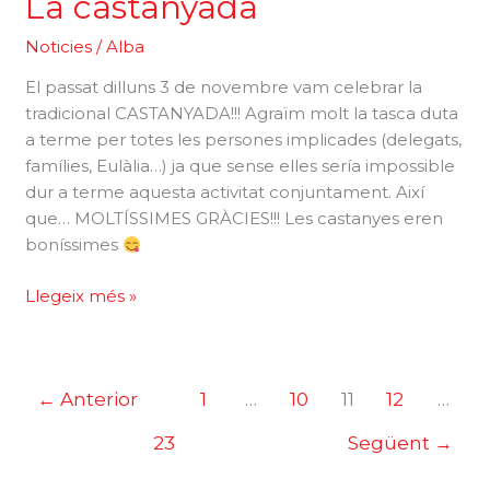
La castanyada
Noticies
/
Alba
El passat dilluns 3 de novembre vam celebrar la
tradicional CASTANYADA!!! Agraïm molt la tasca duta
a terme per totes les persones implicades (delegats,
famílies, Eulàlia…) ja que sense elles sería impossible
dur a terme aquesta activitat conjuntament. Així
que… MOLTÍSSIMES GRÀCIES!!! Les castanyes eren
boníssimes
La
Llegeix més »
castanyada
←
Anterior
1
…
10
11
12
…
23
Següent
→