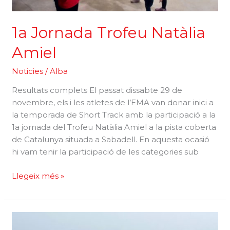
1a Jornada Trofeu Natàlia
Amiel
Noticies
/
Alba
Resultats complets El passat dissabte 29 de
novembre, els i les atletes de l’EMA van donar inici a
la temporada de Short Track amb la participació a la
1a jornada del Trofeu Natàlia Amiel a la pista coberta
de Catalunya situada a Sabadell. En aquesta ocasió
hi vam tenir la participació de les categories sub
1a
Llegeix més »
Jornada
Trofeu
Natàlia
Amiel