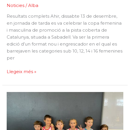
Noticies
/
Alba
Resultats complets Ahir, dissabte 13 de desembre,
en jornada de tarda es va celebrar la copa femenina
i masculina de promoció a la pista coberta de
Catalunya, situada a Sabadell. Va ser la primera
edició d’un format nou i engrescador en el qual es
barrejaven les categories sub 10, 12, 14 i 16 femenines
per
Copa
Llegeix més »
femenina
i
masculina
de
promoció