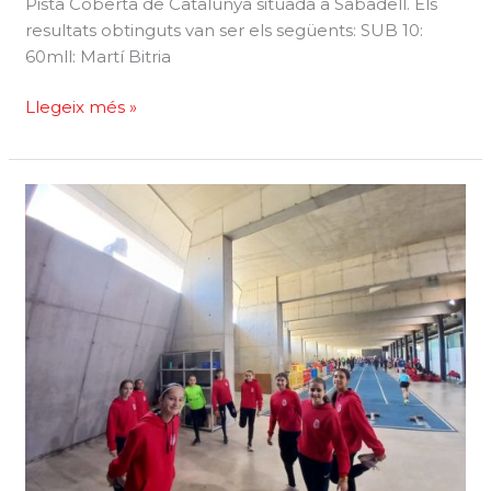
Pista Coberta de Catalunya situada a Sabadell. Els
resultats obtinguts van ser els següents: SUB 10:
60mll: Martí Bitria
Control
Llegeix més »
de
promoció
FCA
sub
10
–
sub
12