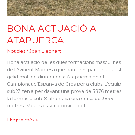
BONA ACTUACIÓ A
ATAPUERCA
Noticies
/
Joan Lleonart
Bona actuació de les dues formacions masculines
de l’Avinent Manresa que han pres part en aquest
gelid mati de diumenge a Atapuerca en el
Campionat d’Espanya de Cros per a clubs. L’equip
sub23 tenia per davant una prova de 5876 metres i
la formació sub18 afrontava una cursa de 3895
metres. Valuosa sisena posició del
BONA
Llegeix més »
ACTUACIÓ
A