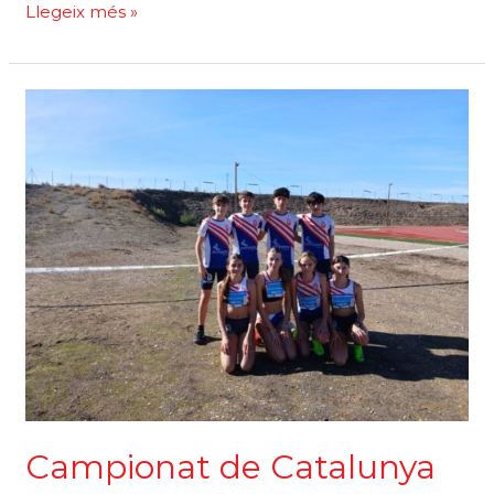
311
Llegeix més »
quilòmetres
en
24
hores
en
pista
Campionat de Catalunya