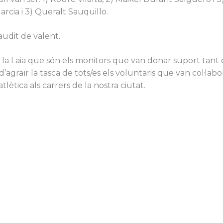
 Garcia i 3) Queralt Sauquillo.
audit de valent.
 i la Laia que són els monitors que van donar suport tan
agraïr la tasca de tots/es els voluntaris que van col·lab
ètica als carrers de la nostra ciutat.