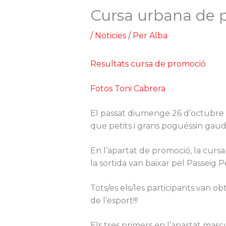
Cursa urbana de 
/
Noticies
/ Per
Alba
Resultats cursa de promoció
Fotos Toni Cabrera
El passat diumenge 26 d’octubre e
que petits i grans poguéssin gaudi
En l’apartat de promoció, la curs
la sortida van baixar pel Passeig Pe
Tots/es els/les participants van ob
de l’esport!!!
Els tres primers en l’apartat mascu