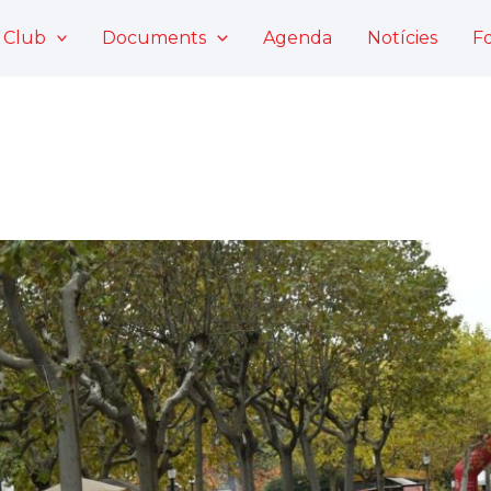
 Club
Documents
Agenda
Notícies
F