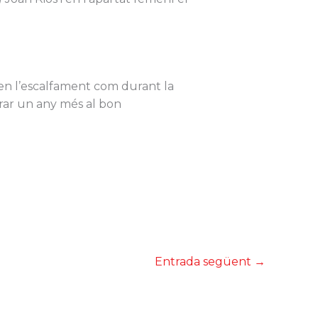
t en l’escalfament com durant la
orar un any més al bon
Entrada següent
→