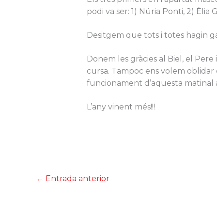
podi va ser: 1) Núria Ponti, 2) Èlia
Desitgem que tots i totes hagin g
Donem les gràcies al Biel, el Pere
cursa. Tampoc ens volem oblidar d’
funcionament d’aquesta matinal atl
L’any vinent més!!!
←
Entrada anterior