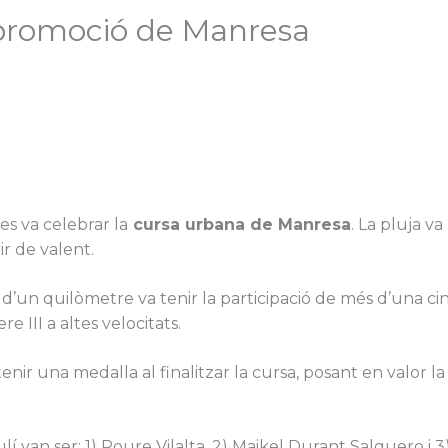
promoció de Manresa
s va celebrar la
cursa urbana de Manresa
. La pluja v
r de valent.
a d’un quilòmetre va tenir la participació de més d’una c
re III a altes velocitats.
tenir una medalla al finalitzar la cursa, posant en valor l
lí van ser: 1) Roure Vilalta, 2) Maikel Durant Salguero i 3