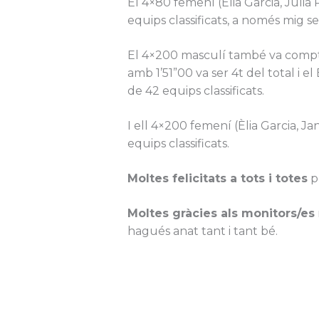
El 4×80 femení (Èlia Garcia, Júlia 
equips classificats, a només mig 
El 4×200 masculí també va compta
amb 1’51”00 va ser 4t del total i e
de 42 equips classificats.
I ell 4×200 femení (Èlia Garcia, Ja
equips classificats.
Moltes felicitats a tots i totes
pe
Moltes gràcies als monitors/es
hagués anat tant i tant bé.