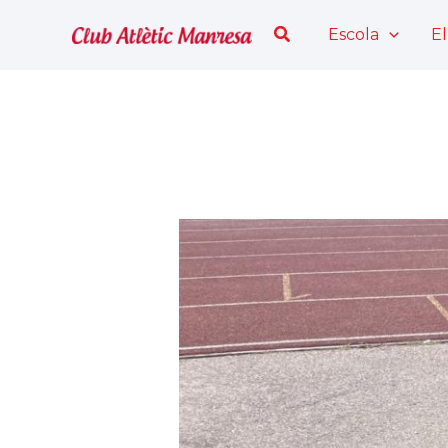
Vés
Cerca
Escola
El
al
contingut