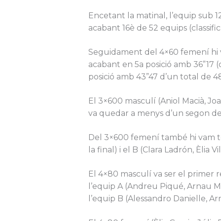
Encetant la matinal, l’equip sub 1
acabant 16è de 52 equips (classifica
Seguidament del 4×60 femení hi va
acabant en 5a posició amb 36”17 (cla
posició amb 43”47 d’un total de 4
El 3×600 masculí (Aniol Macià, Joan
va quedar a menys d’un segon de cl
Del 3×600 femení també hi vam tenir
la final) i el B (Clara Ladrón, Èlia 
El 4×80 masculí va ser el primer re
l’equip A (Andreu Piqué, Arnau Man
l’equip B (Alessandro Danielle, Ar