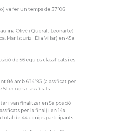
rro) va fer un temps de 37”06
aulina Olivé i Queralt Leonarte)
, Mar Isturiz i Èlia Villar) en 45a
ició de 56 equips classificats i es
nt 8è amb 6’14”93 (classificat per
 51 equips classificats.
r i van finalitzar en 5a posició
ficats per la final) i en 14a
 total de 44 equips participants.