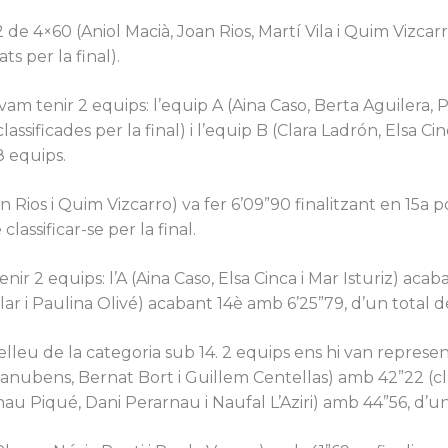
2 de 4×60 (Aniol Macià, Joan Rios, Martí Vila i Quim Vizca
ts per la final).
m tenir 2 equips: l’equip A (Aina Caso, Berta Aguilera, P
ssificades per la final) i l’equip B (Clara Ladrón, Elsa Cinca
8 equips.
 Rios i Quim Vizcarro) va fer 6’09”90 finalitzant en 15a pos
assificar-se per la final.
 2 equips: l’A (Aina Caso, Elsa Cinca i Mar Isturiz) acaba
Villar i Paulina Olivé) acabant 14è amb 6’25”79, d’un total de
lleu de la categoria sub 14. 2 equips ens hi van representa
ubens, Bernat Bort i Guillem Centellas) amb 42”22 (classi
nau Piqué, Dani Perarnau i Naufal L’Aziri) amb 44”56, d’un