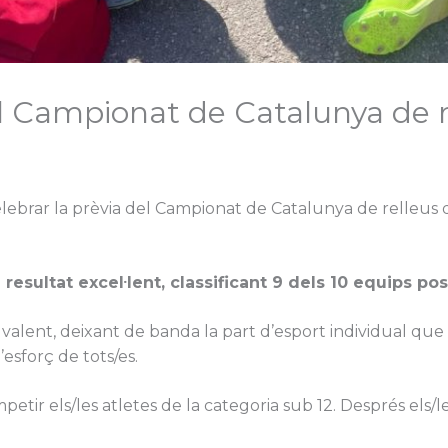
l Campionat de Catalunya de r
celebrar la prèvia del Campionat de Catalunya de relleus d
resultat excel·lent, classificant 9 dels 10 equips pos
de valent, deixant de banda la part d’esport individual qu
esforç de tots/es.
etir els/les atletes de la categoria sub 12. Després els/les