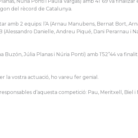
Planas, Núria Ponti i Paula Vargas) amb 41”69 va finalizar e
segon del rècord de Catalunya.
r amb 2 equips: l’A (Arnau Manubens, Bernat Bort, Arna
l B (Alessandro Danielle, Andreu Piqué, Dani Perarnau i Nau
na Buzón, Júlia Planas i Núria Ponti) amb 1’52”44 va finali
r la vostra actuació, ho vareu fer genial.
responsables d’aquesta competició: Pau, Meritxell, Biel i