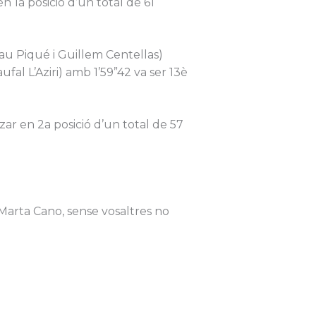
n 1a posició d’un total de 61
u Piqué i Guillem Centellas)
fal L’Aziri) amb 1’59”42 va ser 13è
tzar en 2a posició d’un total de 57
 Marta Cano, sense vosaltres no