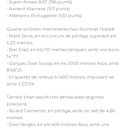
• Super Amara BAT (166 punts)
• Avinent Manresa (157 punts)
• Atletismo Portugalete (130 punts)
Quatre victòries manresanes han il·luminat l’estadi:
• Martí Serra, en el concurs de pèrtiga, superant els
5,20 metres.
• Biel Díaz, en els 110 metres tanques, amb uns bons
14”77.
• Gonçalo José Sousa, en els 3000 metres llisos, amb
8’58”21.
• El quartet de relleus 4×400 metres, imposant-se
amb 3’23”04.
També s’han assolit tres destacades segones
posicions:
• Ricard Clemente, en pèrtiga, amb un salt de 4,86
metres.
• Oriol Vergés, en els 400 metres llisos, amb uns