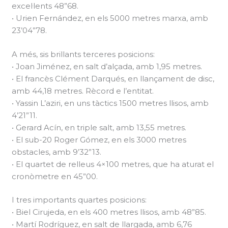
excel·lents 48”68.
• Urien Fernández, en els 5000 metres marxa, amb
23’04”78.
A més, sis brillants terceres posicions:
• Joan Jiménez, en salt d’alçada, amb 1,95 metres.
• El francès Clément Darqués, en llançament de disc,
amb 44,18 metres. Rècord e l’entitat.
• Yassin L’aziri, en uns tàctics 1500 metres llisos, amb
4’21”11.
• Gerard Acín, en triple salt, amb 13,55 metres.
• El sub-20 Roger Gómez, en els 3000 metres
obstacles, amb 9’32”13.
• El quartet de relleus 4×100 metres, que ha aturat el
cronòmetre en 45”00.
I tres importants quartes posicions:
• Biel Cirujeda, en els 400 metres llisos, amb 48”85.
• Martí Rodríguez, en salt de llargada, amb 6,76