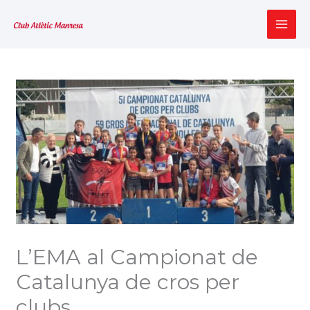
Vés
al
MAI
contingut
ME
L’EMA al Campionat de
Catalunya de cros per
clubs