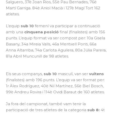
Salguero, 37è Joan Rios, 55è Pau Bernades, 76è
Martí Garriga. 84è Aniol Macià i 127è Magí Tort 162
atletes.
L’equip
sub 10
femení va participar a continuació
amb una
cinquena posició
final (finalistes) amb 156
punts. L’equip format va ser compost per: 10a Gisela
Basany, 34a Mireia Valls, 46a Meritxell Ponti, 66a
Anna Altarriba, 74a Carlota Aguilera, 80a Júlia Parera,
81a Abril Muncunill de 98 atletes.
Els seus companys,
sub 10
masculí, van ser
vuitens
(finalistes) amb 196 punts. L’equip va ser format per:
1r Àlex Rodríguez, 40è Nil Martínez, 56è Biel Bosch,
99è Andreu Rovira i 114è Ovidi Baraut de 160 atletes.
Ja fora del campionat, també vam tenir la
participació de tres atletes de la categoria
sub 8:
4t