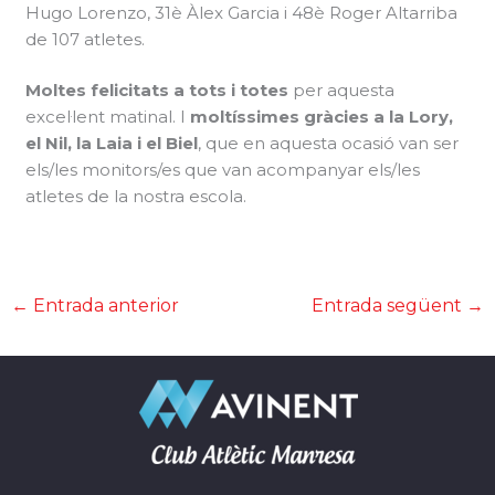
Hugo Lorenzo, 31è Àlex Garcia i 48è Roger Altarriba
de 107 atletes.
Moltes felicitats a tots i totes
per aquesta
excel·lent matinal. I
moltíssimes gràcies a la Lory,
el Nil, la Laia i el Biel
, que en aquesta ocasió van ser
els/les monitors/es que van acompanyar els/les
atletes de la nostra escola.
←
Entrada anterior
Entrada següent
→