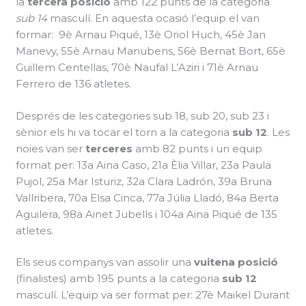
la
tercera posició
amb 122 punts de la categoria
sub 14
masculí. En aquesta ocasió l’equip el van
formar: 9è Arnau Piqué, 13è Oriol Huch, 45è Jan
Manevy, 55è Arnau Manubens, 56è Bernat Bort, 65è
Guillem Centellas, 70è Naufal L’Aziri i 71è Arnau
Ferrero de 136 atletes.
Després de les categories sub 18, sub 20, sub 23 i
sènior els hi va tocar el torn a la categoria
sub 12
. Les
noies van ser
terceres
amb 82 punts i un equip
format per: 13a Aina Caso, 21a Èlia Villar, 23a Paula
Pujol, 25a Mar Isturiz, 32a Clara Ladrón, 39a Bruna
Vallribera, 70a Elsa Cinca, 77a Júlia Lladó, 84a Berta
Aguilera, 98a Ainet Jubells i 104a Aina Piqué de 135
atletes.
Els seus companys van assolir una
vuitena posició
(finalistes) amb 195 punts a la categoria
sub 12
masculí. L’equip va ser format per: 27è Maikel Durant