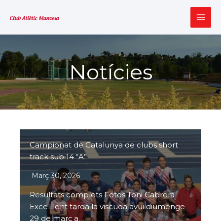
Vés
al
MAI
contingut
ME
Notícies
Campionat de Catalunya de clubs short
track sub 14 “A”
Març 30, 2026
Resultats complets Fotos Toni Cabrera
Excel-lent tarda la viscuda avui diumenge
29 de març a…