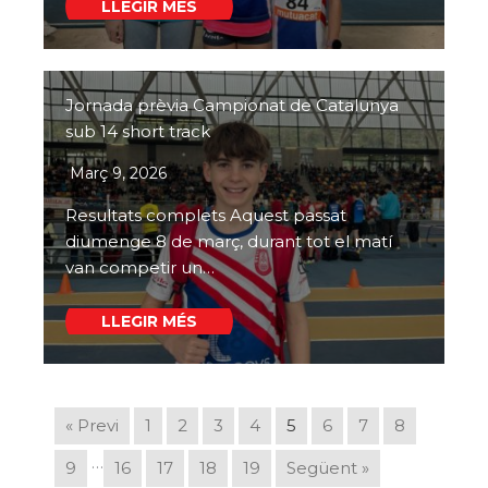
LLEGIR MÉS
Jornada prèvia Campionat de Catalunya
sub 14 short track
Març 9, 2026
Resultats complets Aquest passat
diumenge 8 de març, durant tot el matí
van competir un…
LLEGIR MÉS
« Previ
1
2
3
4
5
6
7
8
…
9
16
17
18
19
Següent »