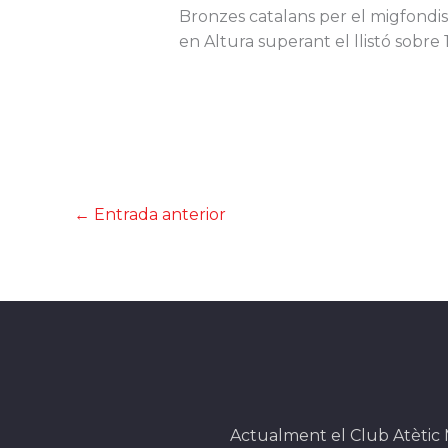
Bronzes catalans per el migfondi
en Altura superant el llistó sobre 
←
Entrada anterior
Actualment el Club Atètic