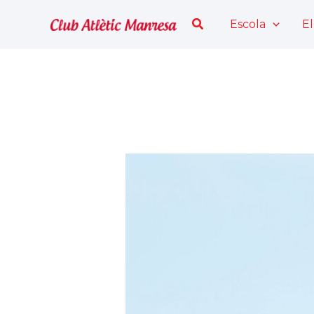
Vés
Cerca
Escola
El
al
contingut