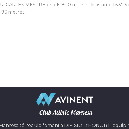
sta CARLES MESTRE en els 800 metres llisos amb 1’53″15
1,96 metres.
 Manresa té l'equip femení a DIVISIÓ D'HONOR i l'equip