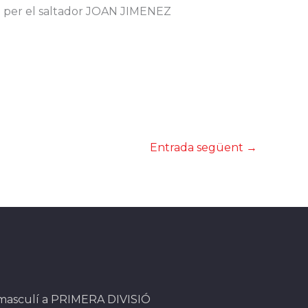
 i per el saltador JOAN JIMENEZ
Entrada següent
→
 masculí a PRIMERA DIVISIÓ