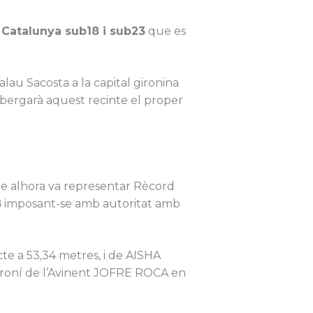
Catalunya sub18 i sub23
que es
au Sacosta a la capital gironina
bergarà aquest recinte el proper
ue alhora va representar Rècord
8
imposant-se amb autoritat amb
e a 53,34 metres, i de AISHA
gironí de l’Avinent JOFRE ROCA en