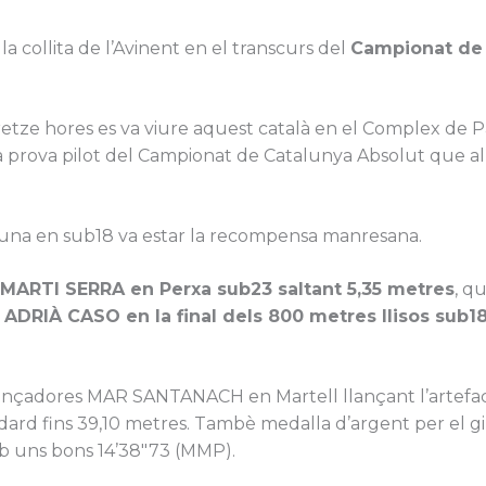
la collita de l’Avinent en el transcurs del
Campionat de 
tze hores es va viure aquest català en el Complex de Pal
 prova pilot del Campionat de Catalunya Absolut que al
i una en sub18 va estar la recompensa manresana.
MARTI SERRA en Perxa sub23 saltant 5,35 metres
, q
a
ADRIÀ CASO en la final dels 800 metres llisos sub1
lançadores MAR SANTANACH en Martell llançant l’artefact
dard fins 39,10 metres. Tambè medalla d’argent per el 
amb uns bons 14’38″73 (MMP).