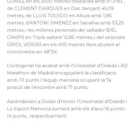
GOMEZ en els 3000 metres obstacles amb 9’13″83 ,
de CLEMENT DARQUES en Disc llançant 45,09
metres, de LLUIS TOLEDO en Altura amb 1,96
metres, d’ANTONI JIMENEZ en Jabalina amb 53,25
metres, i les millores personals del saltador BIEL
CAMPS en Triple saltant 12,85 metres, i del velocista
ORIOL VERGES en els 400 metres llisos aturant el
cronómetre en 48″24.
L’octogonal ha acabat amb l’Univesitat d’Oviedo i AD
Marathon de Madrid encapçalant la classificació
amb 111 punts i l’equip manresà ocupant la 7a
posició de l’encontre amb 71 punts.
Ascendeixen a Divisió d’Honor l’Universitat d’Oviedo i
Lo Esport Menorca sumant amb els d’avui 16 punts i
14 punts , respectivament.