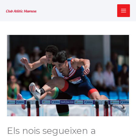
Vés
al
MAI
contingut
ME
Els nois segueixen a