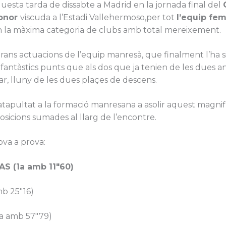
uesta tarda de dissabte a Madrid en la jornada final del
Honor
viscuda a l’Estadi Vallehermoso,per tot
l’equip fem
n la màxima categoria de clubs amb total mereixement.
rans actuacions de l’equip manresà, que finalment l’ha 
 fantàstics punts que als dos que ja tenien de les dues 
, lluny de les dues plaçes de descens.
catapultat a la formació manresana a asolir aquest magni
posicions sumades al llarg de l’encontre.
ova a prova:
S (1a amb 11″60)
b 25″16)
a amb 57″79)