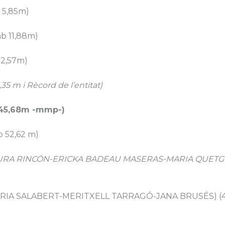
 5,85m)
b 11,88m)
2,57m)
 m i Rècord de l’entitat)
 45,68m -mmp-)
 52,62 m)
AURA RINCÓN-ERICKA BADEAU MASERAS-MARIA QUETGLAS
ARIA SALABERT-MERITXELL TARRAGÓ-JANA BRUSÉS) (4t