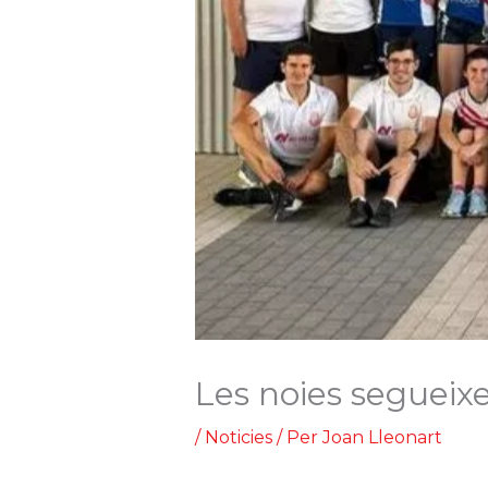
Les noies segueixe
/
Noticies
/ Per
Joan Lleonart