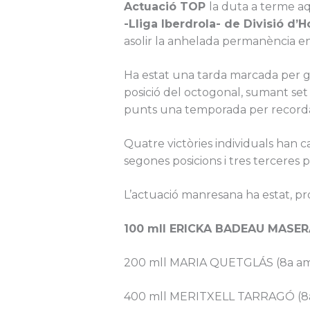
Actuació TOP
la duta a terme aq
-Lliga Iberdrola- de Divisió d’
asolir la anhelada permanència e
Ha estat una tarda marcada per g
posició del octogonal, sumant set
punts una temporada per recordar
Quatre victòries individuals han 
segones posicions i tres terceres 
L’actuació manresana ha estat, pr
100 mll ERICKA BADEAU MASERA
200 mll MARIA QUETGLÁS (8a am
400 mll MERITXELL TARRAGÓ (8