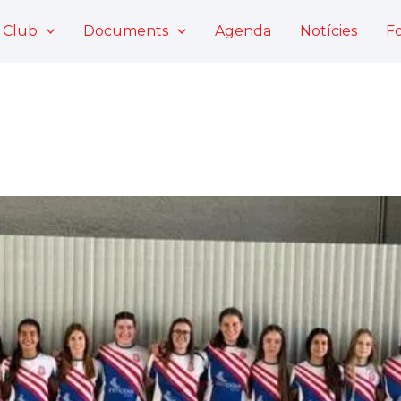
 Club
Documents
Agenda
Notícies
F