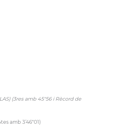
) (3res amb 45″56 i Rècord de
es amb 3’46″01)